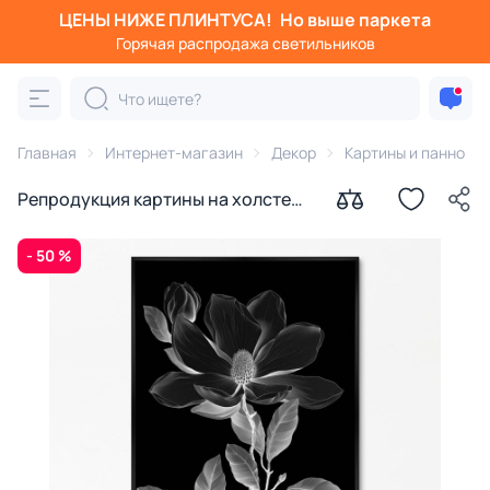
ЦЕНЫ НИЖЕ ПЛИНТУСА!
Но выше паркета
Горячая распродажа светильников
Главная
Интернет-магазин
Декор
Картины и панно
Репродукция картины на холсте
Цветение в ночи № 1, 2024г.
- 50 %