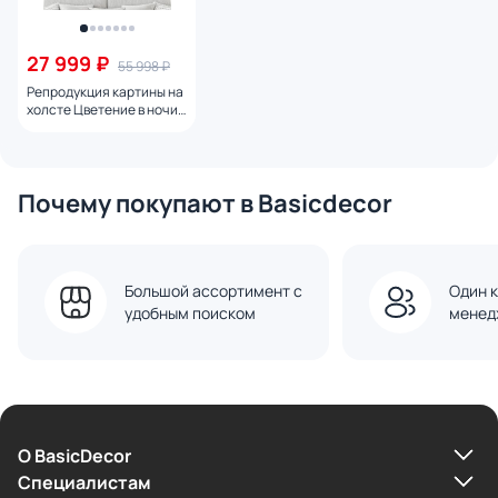
27 999 ₽
55 998 ₽
Репродукция картины на
холсте Цветение в ночи
№ 1, 2024г.
Почему покупают в Basicdecor
Большой ассортимент с
Один к
удобным поиском
менед
О BasicDecor
Cпециалистам