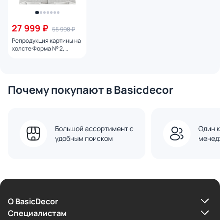
27 999 ₽
55 998 ₽
Репродукция картины на
холсте Форма № 2,
2024г.
Почему покупают в Basicdecor
Большой ассортимент с
Один к
удобным поиском
менед
О BasicDecor
Cпециалистам