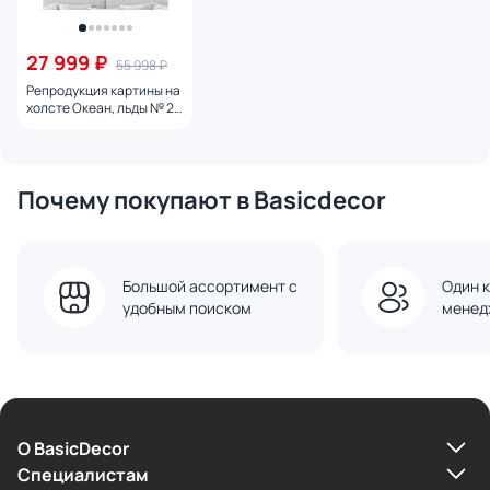
27 999 ₽
55 998 ₽
Репродукция картины на
холсте Океан, льды № 2,
2024г.
Почему покупают в Basicdecor
Большой ассортимент с
Один к
удобным поиском
менед
О BasicDecor
Cпециалистам