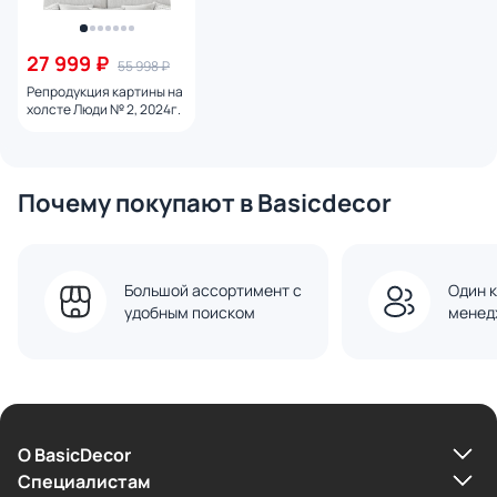
27 999 ₽
55 998 ₽
Репродукция картины на
холсте Люди № 2, 2024г.
Почему покупают в Basicdecor
Большой ассортимент с
Один к
удобным поиском
менед
О BasicDecor
Cпециалистам