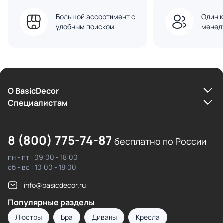
Большой ассортимент с
Один к
удобным поиском
менед
О BasicDecor
Cпециалистам
8 (800) 775-74-87
бесплатно по России
пн - пт : 09:00 - 18:00
сб - вс : 10:00 - 18:00
info@basicdecor.ru
Популярные разделы
Люстры
Бра
Диваны
Кресла