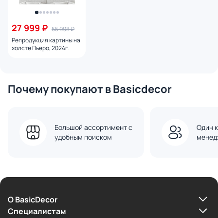
27 999 ₽
55 998 ₽
Репродукция картины на
холсте Пьеро, 2024г.
Почему покупают в Basicdecor
Большой ассортимент с
Один к
удобным поиском
менед
О BasicDecor
Cпециалистам