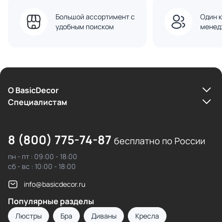
Большой ассортимент с
Один к
удобным поиском
менед
О BasicDecor
Cпециалистам
8 (800) 775-74-87
бесплатно по России
пн - пт : 09:00 - 18:00
сб - вс : 10:00 - 18:00
info@basicdecor.ru
Популярные разделы
Люстры
Бра
Диваны
Кресла