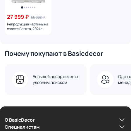
27 999 ₽
55 998 ₽
Репродукция картины на
холсте Регата, 2024г.
Почему покупают в Basicdecor
Большой ассортимент с
Один к
удобным поиском
менед
О BasicDecor
Cпециалистам