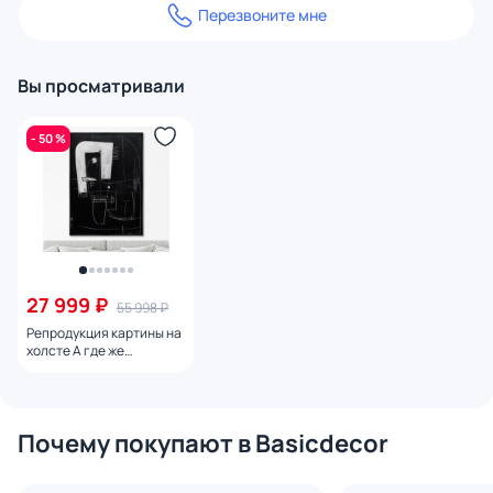
Перезвоните мне
Вы просматривали
- 50 %
27 999 ₽
55 998 ₽
Репродукция картины на
холсте А где же
романтика № 2, 2024г.
Почему покупают в Basicdecor