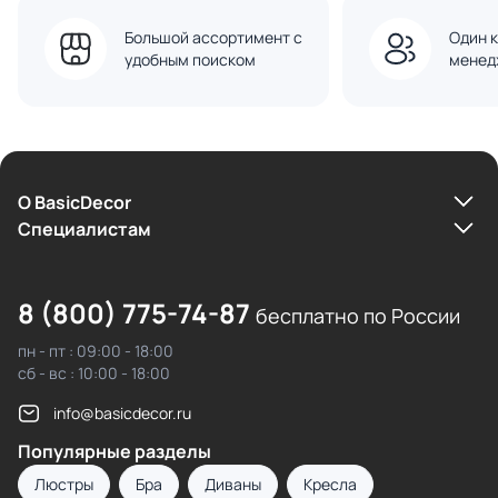
Большой ассортимент с
Один к
удобным поиском
менед
О BasicDecor
Cпециалистам
8 (800) 775-74-87
бесплатно по России
пн - пт : 09:00 - 18:00
сб - вс : 10:00 - 18:00
info@basicdecor.ru
Популярные разделы
Люстры
Бра
Диваны
Кресла