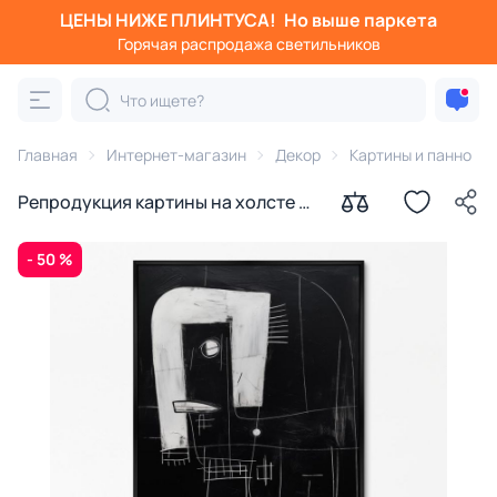
ЦЕНЫ НИЖЕ ПЛИНТУСА!
Но выше паркета
Горячая распродажа светильников
Главная
Интернет-магазин
Декор
Картины и панно
Репродукция картины на холсте А
где же романтика № 2, 2024г.
- 50 %