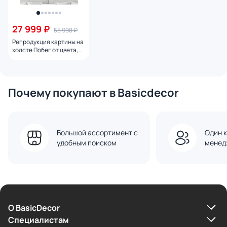
27 999 ₽
55 998 ₽
Репродукция картины на
холсте Побег от цвета,
2024г.
Почему покупают в Basicdecor
Большой ассортимент с
Один к
удобным поиском
менед
О BasicDecor
Cпециалистам