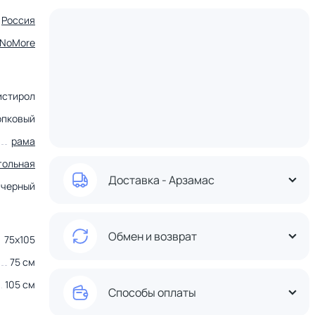
Россия
tNoMore
истирол
опковый
рама
гольная
Доставка - Арзамас
черный
Обмен и возврат
75х105
75 см
105 см
Способы оплаты