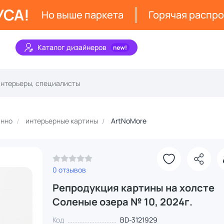
УСА!
Но выше паркета
Горячая распр
Каталог дизайнеров
анно
интерьерные картины
ArtNoMore
0 отзывов
Репродукция картины на холсте
Соленые озера № 10, 2024г.
Код
BD-3121929