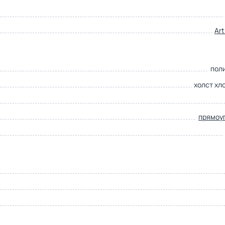
Ar
пол
холст хл
прямоу