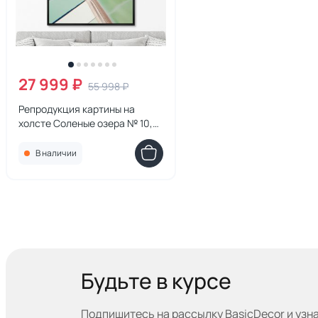
27 999 ₽
55 998 ₽
Репродукция картины на
холсте Соленые озера № 10,
2024г.
В наличии
Будьте в курсе
Подпишитесь на рассылку BasicDecor и узн