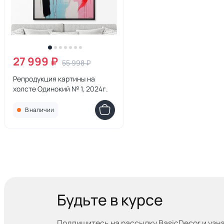
27 999 ₽
55 998 ₽
Репродукция картины на
холсте Одинокий № 1, 2024г.
В наличии
Будьте в курсе
Подпишитесь на рассылку BasicDecor и узн