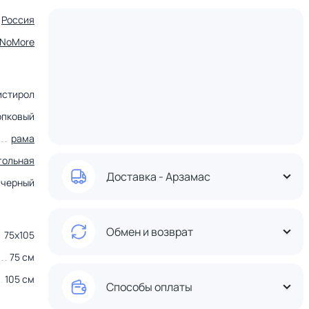
Россия
tNoMore
истирол
опковый
рама
гольная
Доставка - Арзамас
черный
Обмен и возврат
75х105
75 см
105 см
Способы оплаты