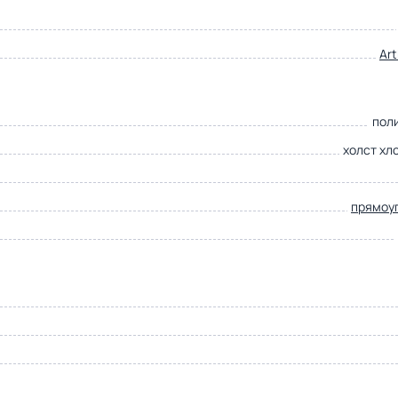
Ar
пол
холст хл
прямоу