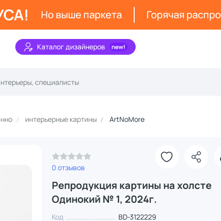
УСА!
Но выше паркета
Горячая распр
Каталог дизайнеров
анно
интерьерные картины
ArtNoMore
0 отзывов
Репродукция картины на холсте
Одинокий № 1, 2024г.
Код
BD-3122229