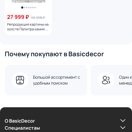
27 999 ₽
55 998 ₽
Репродукция картины на
холсте Палитра камня №
1, 2024г.
Почему покупают в Basicdecor
Большой ассортимент с
Один к
удобным поиском
менед
О BasicDecor
Cпециалистам