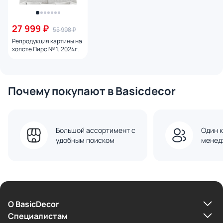
27 999 ₽
55 998 ₽
Репродукция картины на
холсте Пирс № 1, 2024г.
Почему покупают в Basicdecor
Большой ассортимент с
Один к
удобным поиском
менед
О BasicDecor
Cпециалистам