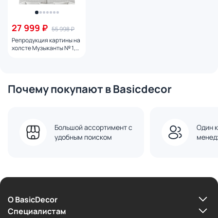
27 999 ₽
55 998 ₽
Репродукция картины на
холсте Музыканты № 1,
2024г.
Почему покупают в Basicdecor
Большой ассортимент с
Один к
удобным поиском
менед
О BasicDecor
Cпециалистам