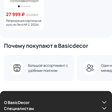
27 999 ₽
55 998 ₽
Репродукция картины на
холсте Лето № 2, 2024г.
Почему покупают в Basicdecor
Большой ассортимент с
Один к
удобным поиском
менед
О BasicDecor
Cпециалистам