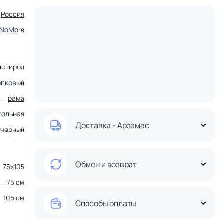
Россия
tNoMore
истирол
опковый
рама
гольная
Доставка - Арзамас
черный
Обмен и возврат
75х105
75 см
105 см
Способы оплаты