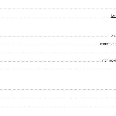
Ar
пол
холст хл
прямоу