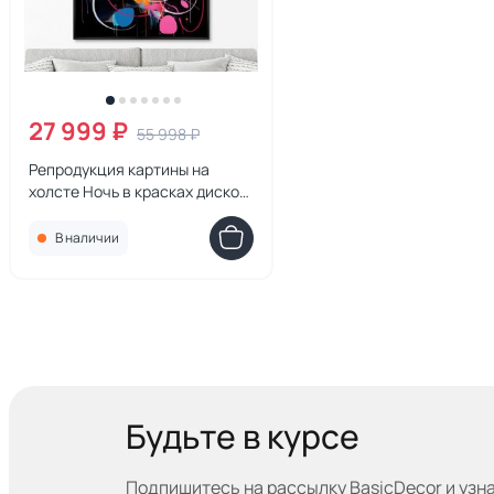
27 999 ₽
55 998 ₽
Репродукция картины на
холсте Ночь в красках диско
№ 1, 2024г.
В наличии
Будьте в курсе
Подпишитесь на рассылку BasicDecor и узн