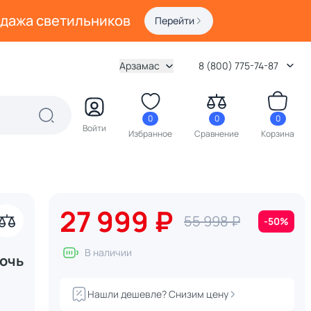
одажа светильников
Перейти
Арзамас
8 (800) 775-74-87
0
0
0
Войти
Избранное
Сравнение
Корзина
27 999 ₽
55 998 ₽
-50%
В наличии
Ночь
Нашли дешевле? Снизим цену