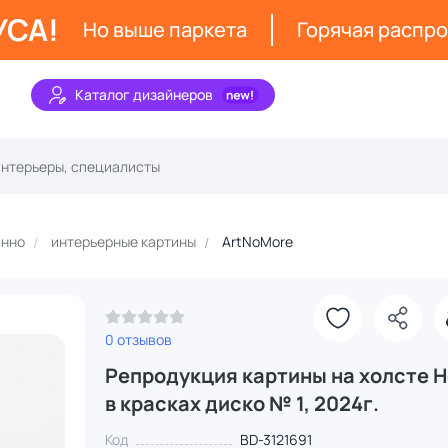
УСА!
Но выше паркета
Горячая распр
Каталог дизайнеров
анно
интерьерные картины
ArtNoMore
0 отзывов
Репродукция картины на холсте 
в красках диско № 1, 2024г.
Код
BD-3121691