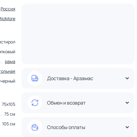
Россия
tNoMore
истирол
опковый
рама
гольная
Доставка - Арзамас
черный
Обмен и возврат
75х105
75 см
105 см
Способы оплаты