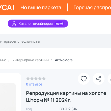
УСА!
Но выше паркета
Горячая распр
Каталог дизайнеров
анно
интерьерные картины
ArtNoMore
0 отзывов
Репродукция картины на холсте
Шторм № 1! 2024г.
Код
BD-3121814