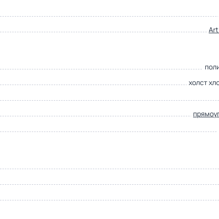
Ar
пол
холст хл
прямоу