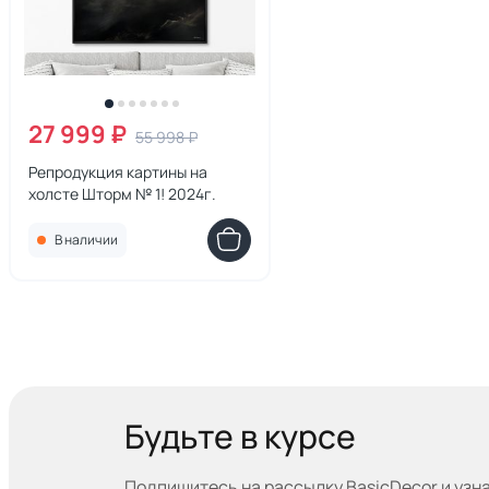
27 999 ₽
55 998 ₽
Репродукция картины на
холсте Шторм № 1! 2024г.
В наличии
Будьте в курсе
Подпишитесь на рассылку BasicDecor и узн