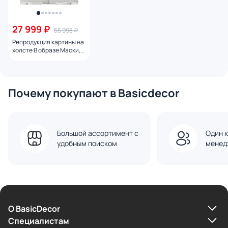
27 999 ₽
55 998 ₽
Репродукция картины на
холсте В образе Маски,
2024г.
Почему покупают в Basicdecor
Большой ассортимент с
Один к
удобным поиском
менед
О BasicDecor
Cпециалистам