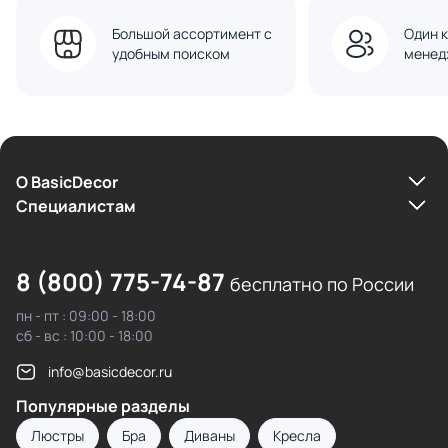
Большой ассортимент с
Один к
удобным поиском
менед
О BasicDecor
Cпециалистам
8 (800) 775-74-87
бесплатно по России
пн - пт : 09:00 - 18:00
сб - вс : 10:00 - 18:00
info@basicdecor.ru
Популярные разделы
Люстры
Бра
Диваны
Кресла