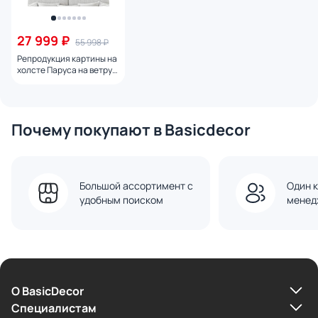
27 999 ₽
55 998 ₽
Репродукция картины на
холсте Паруса на ветру
№ 2, 2024г.
Почему покупают в Basicdecor
Большой ассортимент с
Один к
удобным поиском
менед
О BasicDecor
Cпециалистам