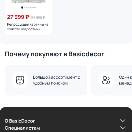
27 999 ₽
55 998 ₽
Репродукция картины на
холсте Сладостный
аромат № 2, 2024г.
Почему покупают в Basicdecor
Большой ассортимент с
Один к
удобным поиском
менед
О BasicDecor
Cпециалистам