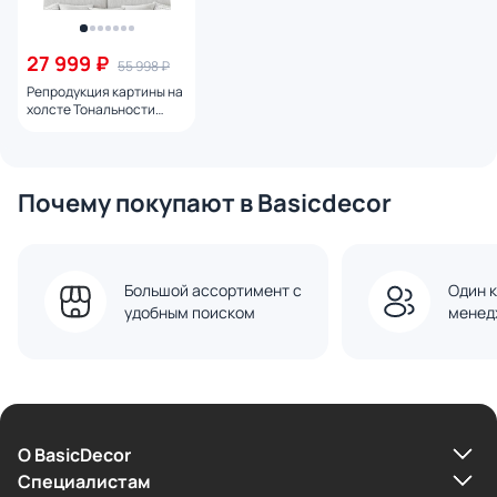
27 999 ₽
55 998 ₽
Репродукция картины на
холсте Тональности
света № 2, 2024г.
Почему покупают в Basicdecor
Большой ассортимент с
Один к
удобным поиском
менед
О BasicDecor
Cпециалистам