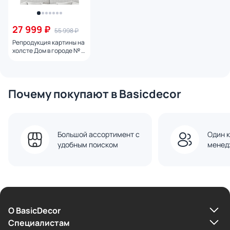
27 999 ₽
55 998 ₽
Репродукция картины на
холсте Дом в городе № 2,
2024г.
Почему покупают в Basicdecor
Большой ассортимент с
Один к
удобным поиском
менед
О BasicDecor
Cпециалистам