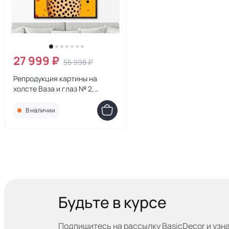
27 999 ₽
55 998 ₽
Репродукция картины на
холсте Ваза и глаз № 2,
2024г.
В наличии
Будьте в курсе
Подпишитесь на рассылку BasicDecor и узн