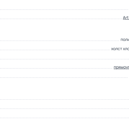
Ar
пол
холст хл
прямоу