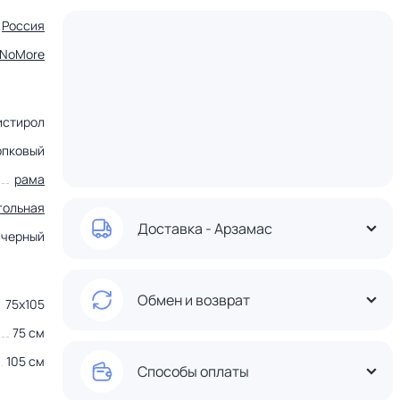
Россия
tNoMore
истирол
опковый
рама
гольная
Доставка - Арзамас
черный
Обмен и возврат
75х105
75 см
105 см
Способы оплаты