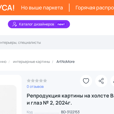
УСА!
Но выше паркета
Горячая распр
Каталог дизайнеров
анно
интерьерные картины
ArtNoMore
0 отзывов
Репродукция картины на холсте В
и глаз № 2, 2024г.
Код
BD-3122153