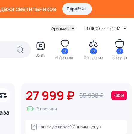
одажа светильников
Перейти
Арзамас
8 (800) 775-74-87
0
0
0
Войти
Избранное
Сравнение
Корзина
27 999 ₽
55 998 ₽
-50%
В наличии
аза
Нашли дешевле? Снизим цену