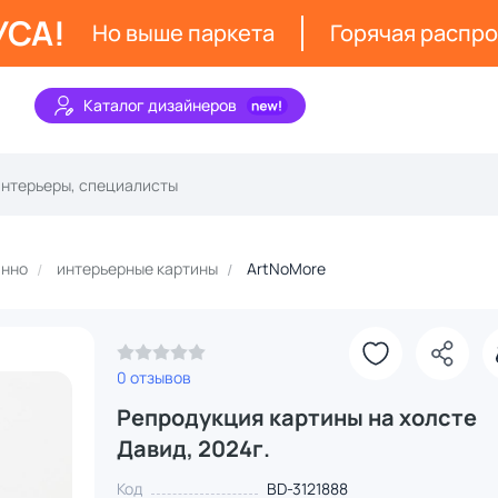
УСА!
Но выше паркета
Горячая распр
Каталог дизайнеров
анно
интерьерные картины
ArtNoMore
0 отзывов
Репродукция картины на холсте
Давид, 2024г.
Код
BD-3121888