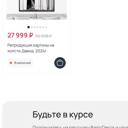
27 999 ₽
55 998 ₽
Репродукция картины на
холсте Давид, 2024г.
В наличии
Будьте в курсе
Подпишитесь на рассылку BasicDecor и узн