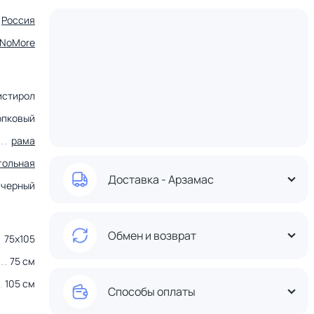
Россия
tNoMore
истирол
опковый
рама
гольная
Доставка - Арзамас
черный
Обмен и возврат
75х105
75 см
105 см
Способы оплаты