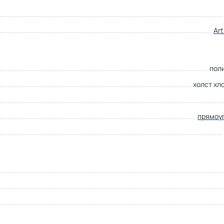
Ar
пол
холст хл
прямоу