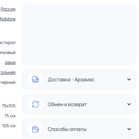
Россия
tNoMore
истирол
опковый
рама
гольная
Доставка - Арзамас
черный
Обмен и возврат
75х105
75 см
105 см
Способы оплаты