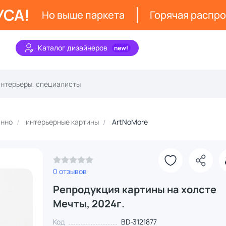
УСА!
Но выше паркета
Горячая распр
Каталог дизайнеров
анно
интерьерные картины
ArtNoMore
0 отзывов
Репродукция картины на холсте
Мечты, 2024г.
Код
BD-3121877