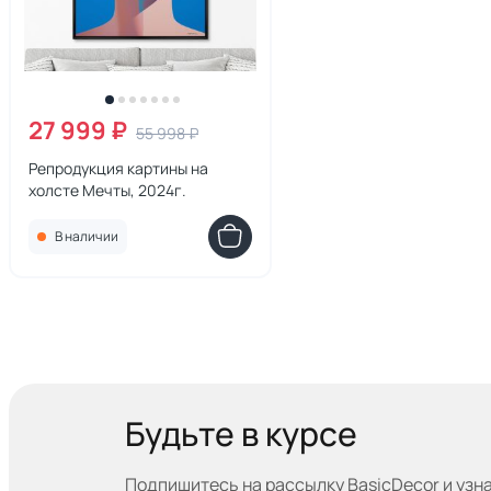
27 999 ₽
55 998 ₽
Репродукция картины на
холсте Мечты, 2024г.
В наличии
Будьте в курсе
Подпишитесь на рассылку BasicDecor и узн