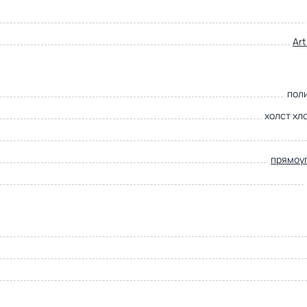
Ar
пол
холст хл
прямоу