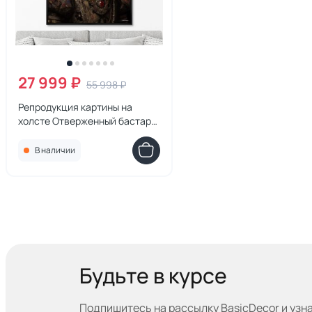
27 999 ₽
55 998 ₽
Репродукция картины на
холсте Отверженный бастард
№ 1, 2024г.
В наличии
Будьте в курсе
Подпишитесь на рассылку BasicDecor и узн