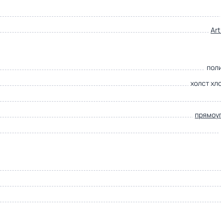
Ar
пол
холст хл
прямоу