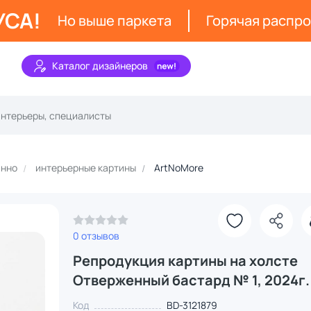
УСА!
Но выше паркета
Горячая распр
Каталог дизайнеров
анно
интерьерные картины
ArtNoMore
0 отзывов
Репродукция картины на холсте
Отверженный бастард № 1, 2024г.
Код
BD-3121879