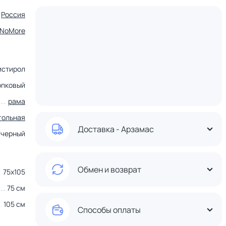
Россия
tNoMore
истирол
опковый
рама
гольная
Доставка - Арзамас
черный
Обмен и возврат
75х105
75 см
105 см
Способы оплаты