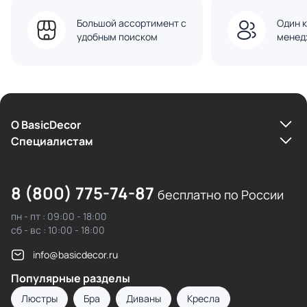
Большой ассортимент с
Один к
удобным поиском
менед
О BasicDecor
Cпециалистам
8 (800) 775-74-87
бесплатно по России
пн - пт : 09:00 - 18:00
сб - вс : 10:00 - 18:00
info@basicdecor.ru
Популярные разделы
Люстры
Бра
Диваны
Кресла