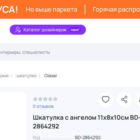
УСА!
Но выше паркета
Горячая распр
Каталог дизайнеров
доме
шкатулки
Glasar
0 отзывов
Шкатулка с ангелом 11х8х10см BD
2864292
Код
BD-2864292