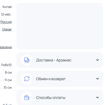
Китай
12 мес.
Россия
Glasar
ирезина
Доставка - Арзамас
11х8х10
8 см
Обмен и возврат
11 см
10 см
Способы оплаты