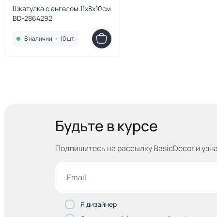
Шкатулка с ангелом 11х8х10см
BD-2864292
В наличии
•
10 шт.
Будьте в курсе
Подпишитесь на рассылку BasicDecor и узн
Я дизайнер