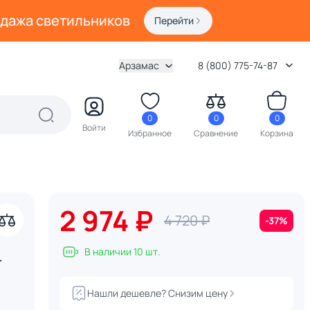
одажа светильников
Перейти
Арзамас
8 (800) 775-74-87
0
0
0
Войти
Избранное
Сравнение
Корзина
2 974 ₽
4 720 ₽
-37%
В наличии 10 шт.
-
Нашли дешевле? Снизим цену