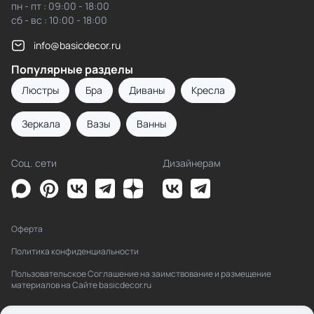
пн - пт : 09:00 - 18:00
сб - вс : 10:00 - 18:00
info@basicdecor.ru
Популярные разделы
Люстры
Бра
Диваны
Кресла
Зеркала
Вазы
Ванны
Соц. сети
Дизайнерам
Оферта
Политика конфиденциальности
Пользовательское Соглашение на заимствование и размещение
материалов на Сайте basicdecor.ru