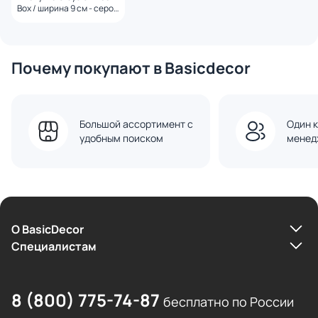
Box / ширина 9 см - серое
стекло (арт.50012)
Почему покупают в Basicdecor
Большой ассортимент с
Один к
удобным поиском
менед
О BasicDecor
Cпециалистам
8 (800) 775-74-87
бесплатно по России