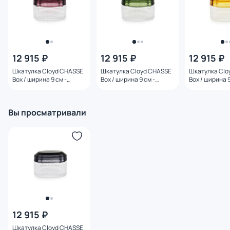
12 915 ₽
12 915 ₽
12 915 ₽
Шкатулка Cloyd CHASSE
Шкатулка Cloyd CHASSE
Шкатулка Clo
Box / ширина 9 см -
Box / ширина 9 см -
Box / ширина 9
фиолетовое стекло
зеленое стекло
желтое стекл
(арт.50011)
(арт.50013)
(арт.50014)
Вы просматривали
12 915 ₽
Шкатулка Cloyd CHASSE