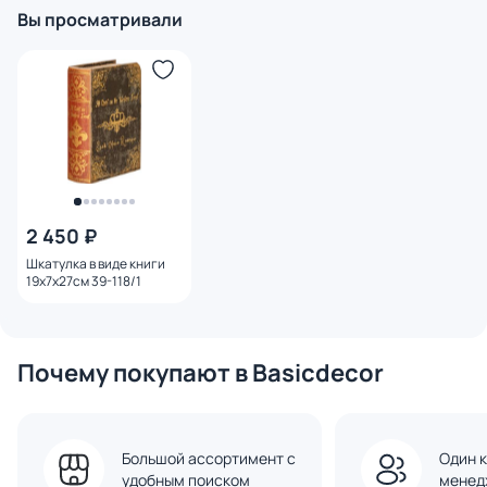
Вы просматривали
2 450 ₽
Шкатулка в виде книги
19х7х27см 39-118/1
Почему покупают в Basicdecor
Большой ассортимент с
Один к
удобным поиском
менед