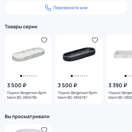
Перезвоните мне
Товары серии
3 500 ₽
3 500 ₽
3 390 ₽
Поднос Bergenson Bjorn
Поднос Bergenson Bjorn
Поднос Bergen
Marm BD-2856786
Marm BD-2856787
Marm BD-285
Вы просматривали