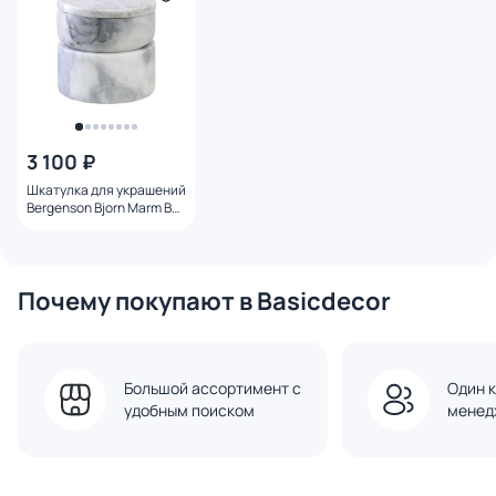
3 100 ₽
Шкатулка для украшений
Bergenson Bjorn Marm BD-
2856784
Почему покупают в Basicdecor
Большой ассортимент с
Один к
удобным поиском
менед