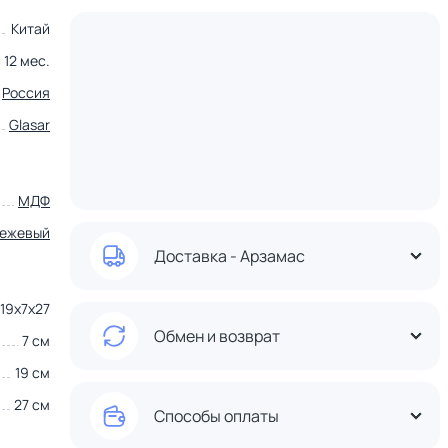
Китай
12 мес.
Россия
Glasar
МДФ
ежевый
Доставка - Арзамас
19х7х27
Обмен и возврат
7 см
19 см
27 см
Способы оплаты