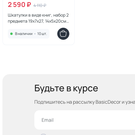
2 590 ₽
4 110 ₽
Шкатулки в виде книг, набор 2
предмета 19х7х27, 14х5х20см
BD-2864403
В наличии
•
10 шт.
Будьте в курсе
Подпишитесь на рассылку BasicDecor и узн