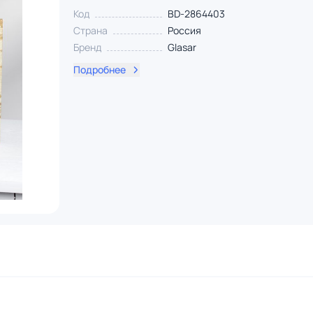
Код
BD-2864403
Страна
Россия
Бренд
Glasar
Подробнее