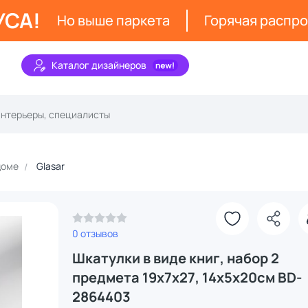
УСА!
Но выше паркета
Горячая распр
Каталог дизайнеров
доме
Glasar
0 отзывов
Шкатулки в виде книг, набор 2
предмета 19х7х27, 14х5х20см BD-
2864403