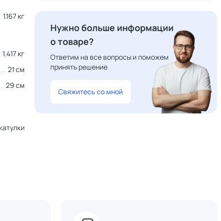
1.167 кг
Нужно больше информации
о товаре?
1.417 кг
Ответим на все вопросы и поможем
принять решение
21 см
29 см
Свяжитесь со мной
катулки