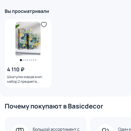
Вы просматривали
4 110 ₽
Шкатулки в виде книг,
набор 2 предмета
19х7х27, 14х5х20см BD-
2864400
Почему покупают в Basicdecor
Большой ассортимент с
Один к