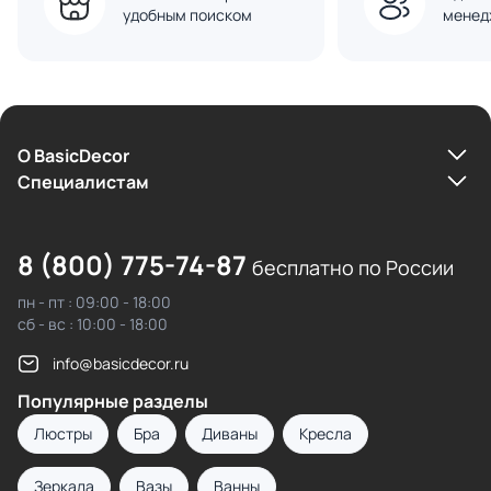
удобным поиском
менед
О BasicDecor
Cпециалистам
8 (800) 775-74-87
бесплатно по России
пн - пт : 09:00 - 18:00
сб - вс : 10:00 - 18:00
info@basicdecor.ru
Популярные разделы
Люстры
Бра
Диваны
Кресла
Зеркала
Вазы
Ванны