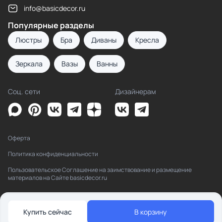
info@basicdecor.ru
Популярные разделы
Люстры
Бра
Диваны
Кресла
Зеркала
Вазы
Ванны
Соц. сети
Дизайнерам
Оферта
Политика конфиденциальности
Пользовательское Соглашение на заимствование и размещение
материалов на Сайте basicdecor.ru
Купить сейчас
В корзину