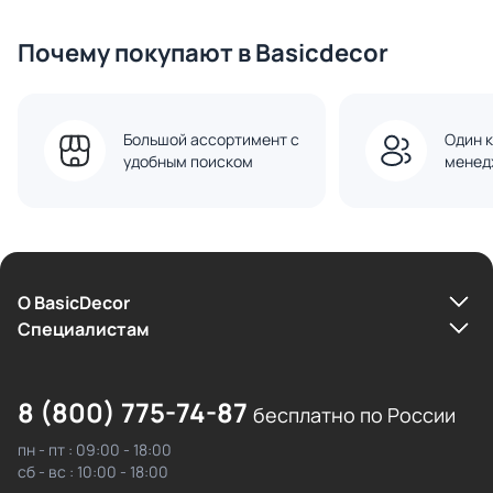
Почему покупают в Basicdecor
Большой ассортимент с
Один к
удобным поиском
менед
О BasicDecor
Cпециалистам
8 (800) 775-74-87
бесплатно по России
пн - пт : 09:00 - 18:00
сб - вс : 10:00 - 18:00