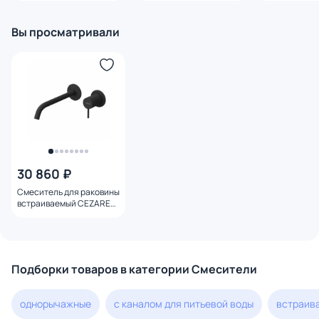
369305 SPOT
Вы просматривали
30 860 ₽
Смеситель для раковины
встраиваемый CEZARES
LEAF-BLI2-20-L-NOP
черный матовый
Подборки товаров в категории Смесители
однорычажные
с каналом для питьевой воды
встраив