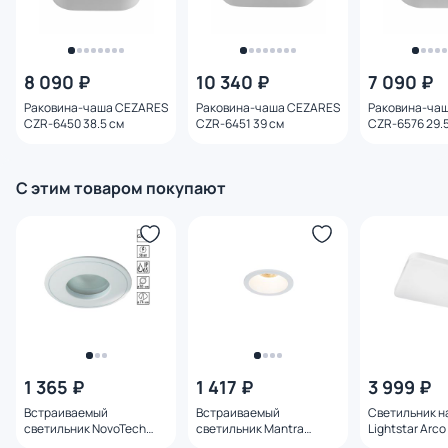
8 090 ₽
10 340 ₽
7 090 ₽
Раковина-чаша CEZARES
Раковина-чаша CEZARES
Раковина-ча
CZR-6450 38.5 см
CZR-6451 39 см
CZR-6576 29.
С этим товаром покупают
1 365 ₽
1 417 ₽
3 999 ₽
Встраиваемый
Встраиваемый
Светильник н
светильник NovoTech
светильник Mantra
Lightstar Arc
AQUA IP65 GU5.3 50W
COMFORT IP65 6810
20W 226202 