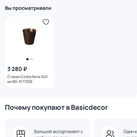
Вы просматривали
3 280 ₽
Стакан Costa Nova 340
мл BD-3177093
Почему покупают в Basicdecor
Большой ассортимент с
Один к