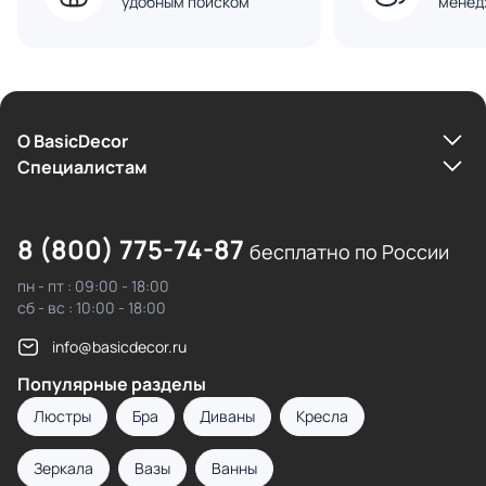
удобным поиском
менед
О BasicDecor
Cпециалистам
8 (800) 775-74-87
бесплатно по России
пн - пт : 09:00 - 18:00
сб - вс : 10:00 - 18:00
info@basicdecor.ru
Популярные разделы
Люстры
Бра
Диваны
Кресла
Зеркала
Вазы
Ванны