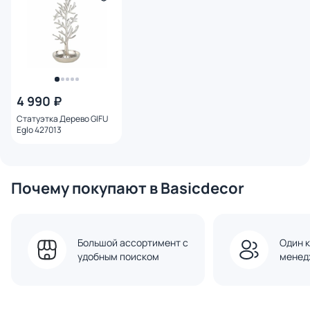
4 990 ₽
Статуэтка Дерево GIFU
Eglo 427013
Почему покупают в Basicdecor
Большой ассортимент с
Один к
удобным поиском
менед