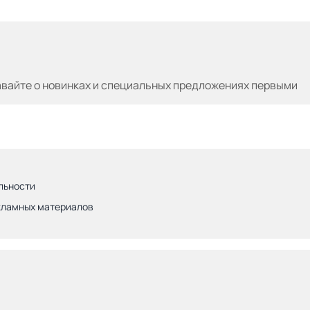
авайте
о новинках и специальных предложениях первыми
льности
кламных материалов