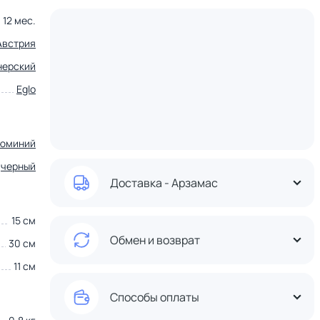
12 мес.
Австрия
нерский
Eglo
юминий
черный
Доставка - Арзамас
15 см
Обмен и возврат
30 см
11 см
Способы оплаты