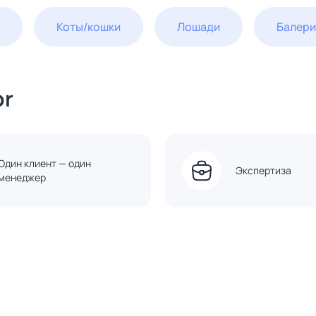
Коты/кошки
Лошади
Балер
or
Один клиент — один
Экспертиза
менеджер