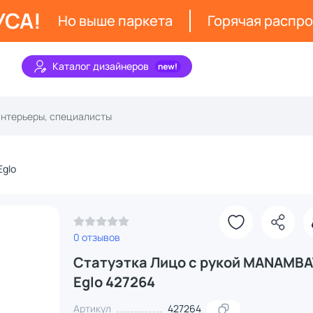
УСА!
Но выше паркета
Горячая распр
Каталог дизайнеров
Eglo
0 отзывов
Статуэтка Лицо с рукой MANAMB
Eglo 427264
Артикул
427264