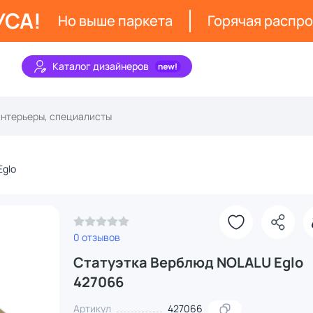
УСА!
Но выше паркета
Горячая распр
Каталог дизайнеров
Eglo
0 отзывов
Статуэтка Верблюд NOLALU Eglo
427066
Артикул
427066