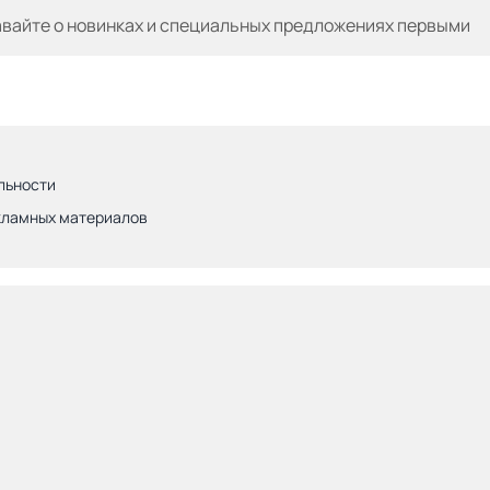
авайте
о новинках и специальных предложениях первыми
льности
кламных материалов