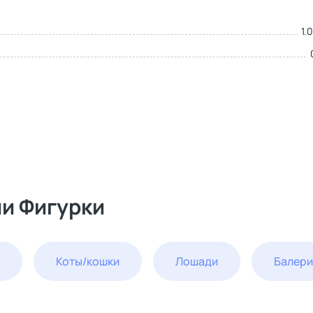
1.
ии Фигурки
Коты/кошки
Лошади
Балер