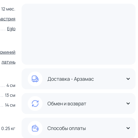
12 мес.
Австрия
Eglo
юминий
латунь
Доставка - Арзамас
4 см
13 см
Обмен и возврат
14 см
Способы оплаты
0.25 кг