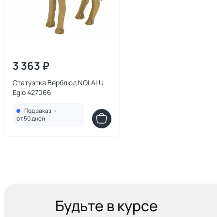
3 363 ₽
Статуэтка Верблюд NOLALU
Eglo 427066
Под заказ
•
от 50 дней
Будьте в курсе