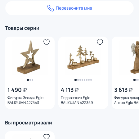
Перезвоните мне
Товары серии
1 490 ₽
4 113 ₽
3 613 ₽
Фигурка Звезда Eglo
Подсвечник Eglo
Фигурка деко
BALIGUIAN 427543
BALIGUIAN 422359
Ангел Eglo BA
427521
Вы просматривали