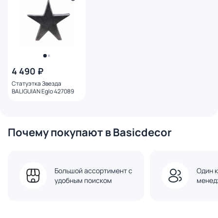
4 490 ₽
Статуэтка Звезда
BALIGUIAN Eglo 427089
Почему покупают в Basicdecor
Большой ассортимент с
Один к
удобным поиском
менед