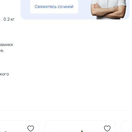
Свяжитесь со мной
0.2 кг
ерамики
е,
ского