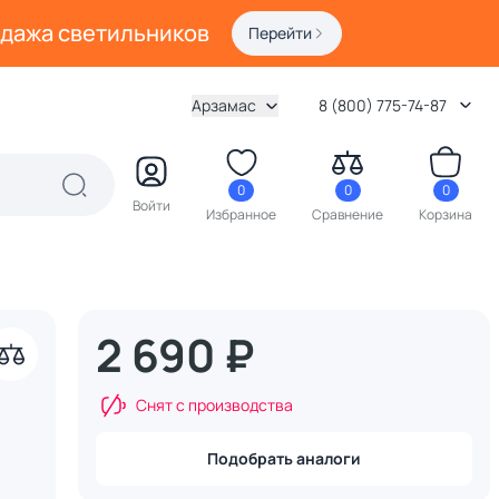
одажа светильников
Перейти
Арзамас
8 (800) 775-74-87
0
0
0
Войти
Избранное
Сравнение
Корзина
2 690 ₽
Снят с производства
Подобрать аналоги