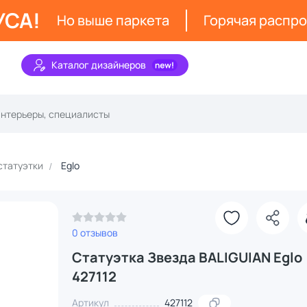
УСА!
Но выше паркета
Горячая распр
Каталог дизайнеров
статуэтки
Eglo
0 отзывов
Статуэтка Звезда BALIGUIAN Eglo
427112
Артикул
427112