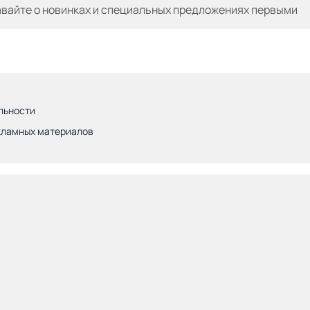
авайте
о новинках и специальных предложениях первыми
льности
кламных материалов