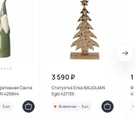
3 590 ₽
1
оративная Санта
Статуэтка Елка BALIGUIAN
Фи
AN 429844
Eglo 427136
42
•
3 шт.
В наличии
•
3 шт.