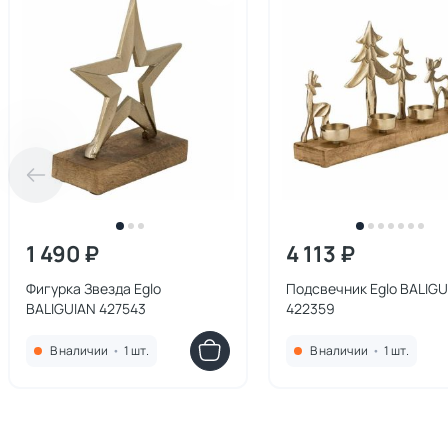
1 490 ₽
4 113 ₽
Фигурка Звезда Eglo
Подсвечник Eglo BALIGU
BALIGUIAN 427543
422359
В наличии
•
1 шт.
В наличии
•
1 шт.