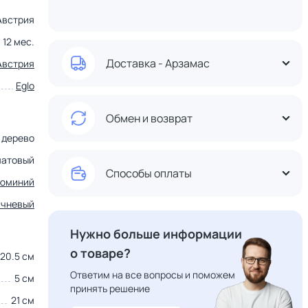
Австрия
12 мес.
Доставка - Арзамас
Австрия
Eglo
Обмен и возврат
дерево
матовый
Способы оплаты
юминий
ичневый
Нужно больше информации
о товаре?
20.5 см
Ответим на все вопросы и поможем
5 см
принять решение
21 см