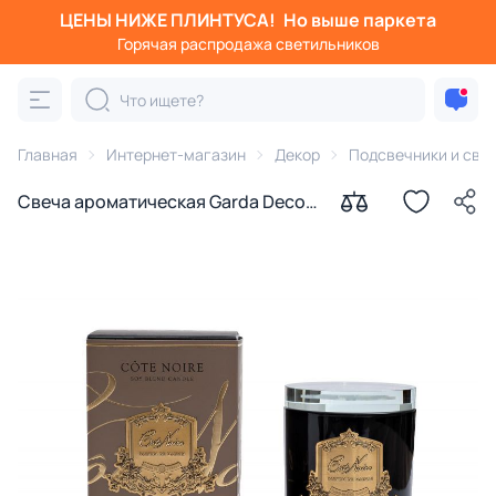
ЦЕНЫ НИЖЕ ПЛИНТУСА!
Но выше паркета
Горячая распродажа светильников
Главная
Интернет-магазин
Декор
Подсвечники и све
Свеча ароматическая Garda Decor
Caramel в стакане в упаковке 450
гр. BD-3145013