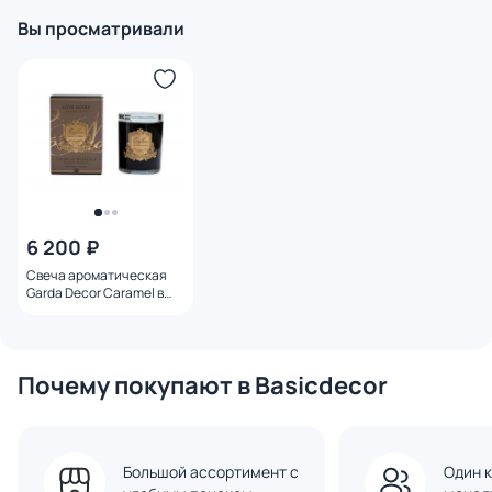
Вы просматривали
6 200 ₽
Свеча ароматическая
Garda Decor Caramel в
стакане в упаковке 450
гр. BD-3145013
Почему покупают в Basicdecor
Большой ассортимент с
Один к