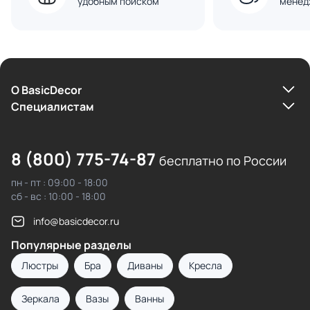
удобным поиском
менед
О BasicDecor
Cпециалистам
8 (800) 775-74-87
бесплатно по России
пн - пт : 09:00 - 18:00
сб - вс : 10:00 - 18:00
info@basicdecor.ru
Популярные разделы
Люстры
Бра
Диваны
Кресла
Зеркала
Вазы
Ванны