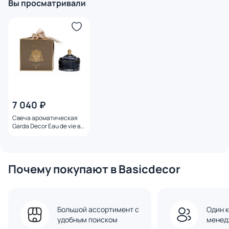
Вы просматривали
7 040 ₽
Свеча ароматическая
Garda Decor Eau de vie в
вазе в упаковке 185 гр
BD-3145016
Почему покупают в Basicdecor
Большой ассортимент с
Один к
удобным поиском
менед