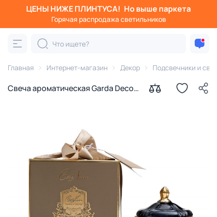
ЦЕНЫ НИЖЕ ПЛИНТУСА!
Но выше паркета
Горячая распродажа светильников
Главная
Интернет-магазин
Декор
Подсвечники и све
Свеча ароматическая Garda Decor
Eau de vie в вазе в упаковке 185 гр
BD-3145016