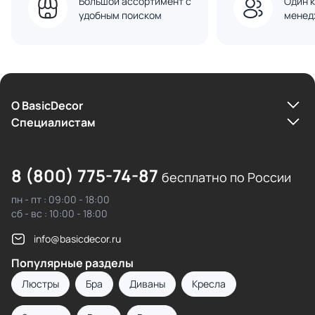
Большой ассортимент с
Один к
удобным поиском
менед
О BasicDecor
Cпециалистам
8 (800) 775-74-87
бесплатно по России
пн - пт : 09:00 - 18:00
сб - вс : 10:00 - 18:00
info@basicdecor.ru
Популярные разделы
Люстры
Бра
Диваны
Кресла