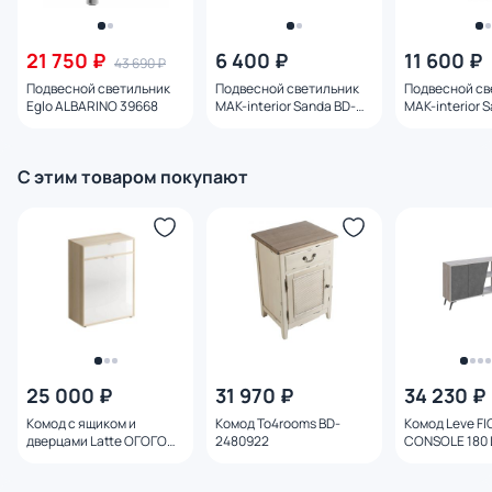
21 750 ₽
6 400 ₽
11 600 ₽
43 690 ₽
Подвесной светильник
Подвесной светильник
Подвесной св
Eglo ALBARINO 39668
MAK-interior Sanda BD-
MAK-interior 
943358
943362
С этим товаром покупают
25 000 ₽
31 970 ₽
34 230 ₽
Комод с ящиком и
Комод To4rooms BD-
Комод Leve F
дверцами Latte ОГОГО
2480922
CONSOLE 180 
Обстановочка белый BD-
1746329