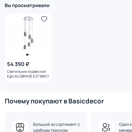
Вы просматривали
54 390 ₽
Светильник подвесной
Eglo ALOBRASE E27 98617
Почему покупают в Basicdecor
Большой ассортимент с
Один к
удобным поиском
менед