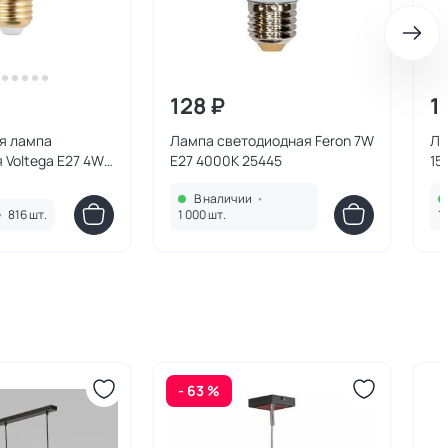
128 ₽
1
я лампа
Лампа светодиодная Feron 7W
Ла
Voltega E27 4W
E27 4000K 25445
15
В наличии
•
•
816 шт.
1 000 шт.
1 
- 63 %