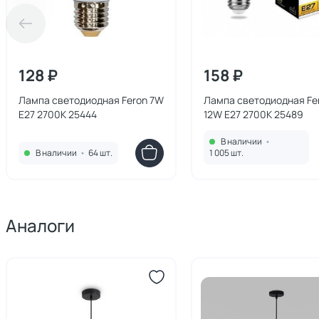
128 ₽
158 ₽
Лампа светодиодная Feron 7W
Лампа светодиодная Fe
E27 2700K 25444
12W E27 2700K 25489
В наличии
•
В наличии
•
64 шт.
1 005 шт.
Аналоги