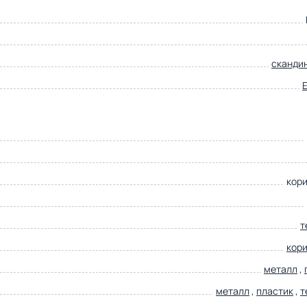
сканди
кор
т
кор
металл
,
металл
,
пластик
,
т