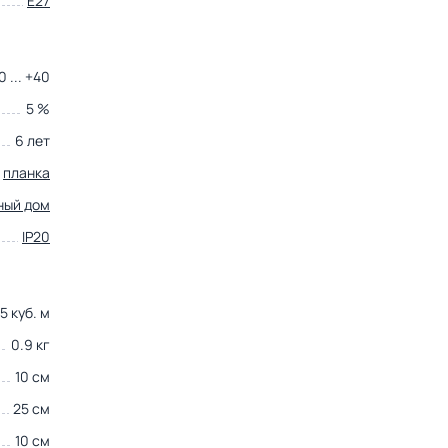
E27
0 ... +40
5 %
6 лет
планка
ный дом
IP20
5 куб. м
0.9 кг
10 см
25 см
10 см