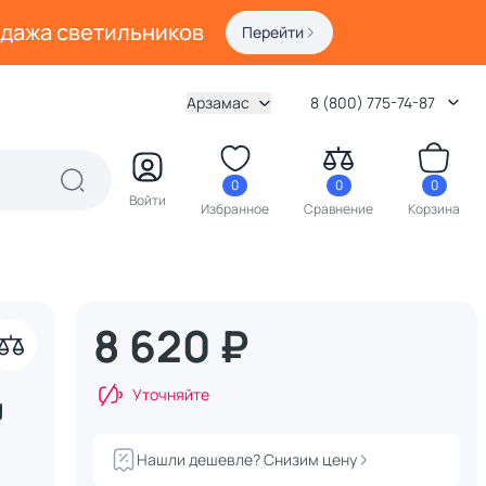
одажа светильников
Перейти
Арзамас
8 (800) 775-74-87
0
0
0
Войти
Избранное
Сравнение
Корзина
8 620 ₽
Уточняйте
g
Нашли дешевле? Снизим цену