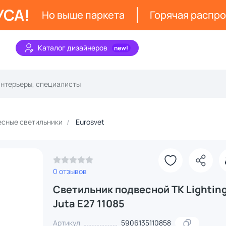
УСА!
Но выше паркета
Горячая распр
Каталог дизайнеров
сные светильники
Eurosvet
0 отзывов
Светильник подвесной TK Lightin
Juta E27 11085
Артикул
5906135110858