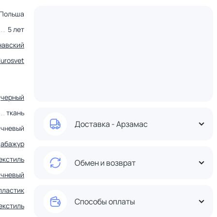
Польша
5 лет
навский
Eurosvet
черный
ткань
Доставка - Арзамас
ичневый
абажур
екстиль
Обмен и возврат
ичневый
пластик
Способы оплаты
екстиль