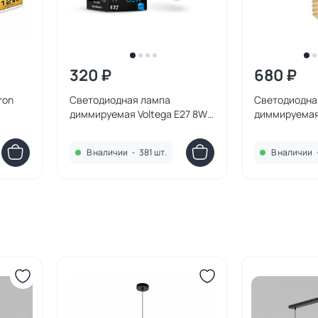
320 ₽
680 ₽
ron
Светодиодная лампа
Светодиодна
диммируемая Voltega E27 8W
диммируемая 
4000K 5490
2000K 7078
В наличии
•
381 шт.
В наличии