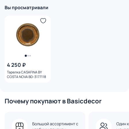
Вы просматривали
4 250 ₽
Тарелка CASAFINA BY
COSTA NOVA BD-3177118
Почему покупают в Basicdecor
Большой ассортимент с
Один к