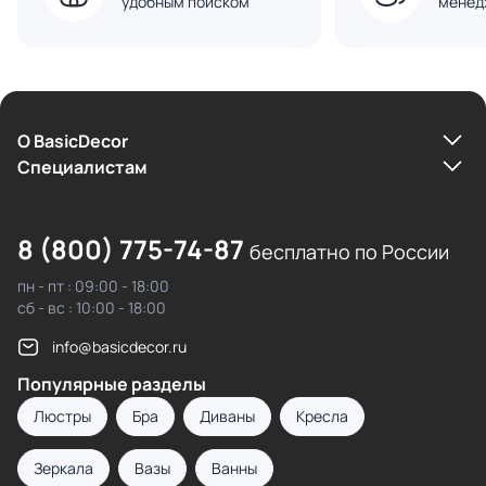
удобным поиском
менед
О BasicDecor
Cпециалистам
8 (800) 775-74-87
бесплатно по России
пн - пт : 09:00 - 18:00
сб - вс : 10:00 - 18:00
info@basicdecor.ru
Популярные разделы
Люстры
Бра
Диваны
Кресла
Зеркала
Вазы
Ванны