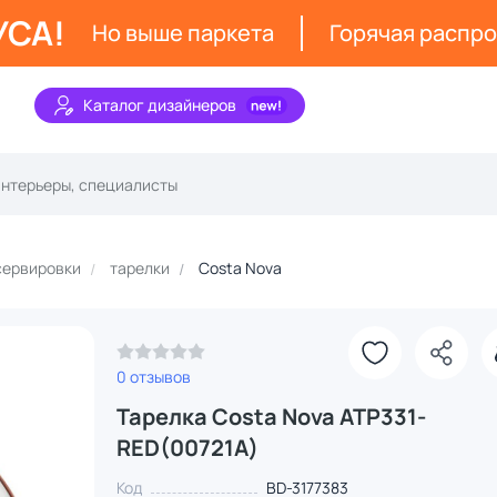
УСА!
Но выше паркета
Горячая распр
Каталог дизайнеров
сервировки
тарелки
Costa Nova
0 отзывов
Тарелка Costa Nova ATP331-
RED(00721A)
Код
BD-3177383