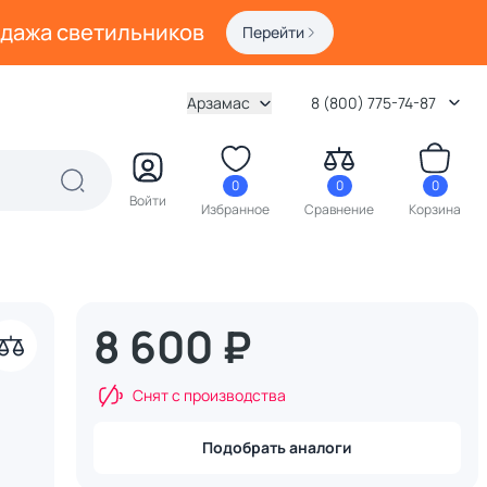
одажа светильников
Перейти
Арзамас
8 (800) 775-74-87
0
0
0
Войти
Избранное
Сравнение
Корзина
8 600 ₽
Снят с производства
Подобрать аналоги