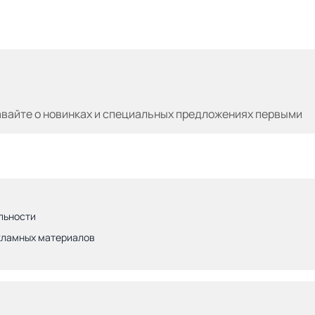
авайте
о новинках и специальных предложениях первыми
льности
кламных материалов