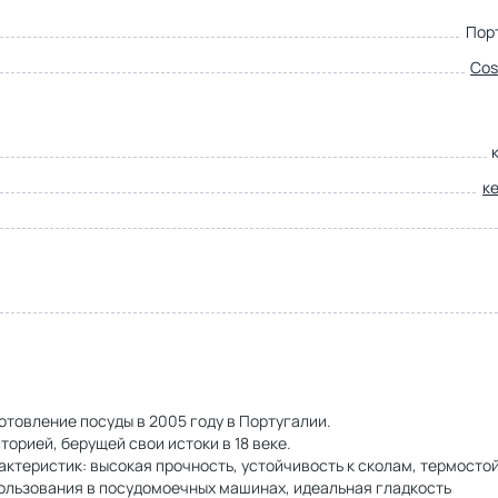
Пор
Cos
к
товление посуды в 2005 году в Португалии.
орией, берущей свои истоки в 18 веке.
теристик: высокая прочность, устойчивость к сколам, термостой
ользования в посудомоечных машинах, идеальная гладкость