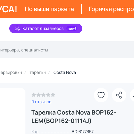
УСА!
Но выше паркета
Горячая распр
Каталог дизайнеров
сервировки
тарелки
Costa Nova
0 отзывов
Тарелка Costa Nova BOP162-
LEM(BOP162-01114J)
Код
BD-3177357