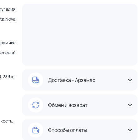
тугалия
ta Nova
ерамика
зеленый
0.239 кг
Доставка - Арзамас
Обмен и возврат
кость,
Способы оплаты