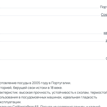
Пор
Cos
к
товление посуды в 2005 году в Португалии.
орией, берущей свои истоки в 18 веке.
теристик: высокая прочность, устойчивость к сколам, термостой
ользования в посудомоечных машинах, идеальная гладкость
эксплуатации.
ючая CaliforniaProp 65. Посуда не содержит свинец и кадмий.