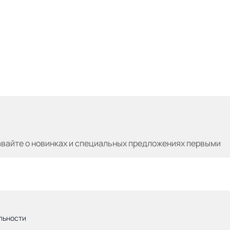
авайте
о новинках и специальных предложениях первыми
льности